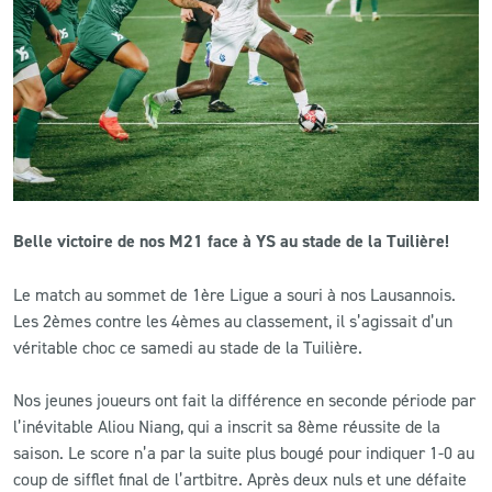
CLUB
CONTACT
ACTUALITÉS
LS E-SHOP
Belle victoire de nos M21 face à YS au stade de la Tuilière!
L’APP DU LS
Le match au sommet de 1ère Ligue a souri à nos Lausannois.
LS ACADEMY CAMPS
Les 2èmes contre les 4èmes au classement, il s’agissait d’un
véritable choc ce samedi au stade de la Tuilière.
MATCH DES CELEBRITES
PRESSE ET MEDIAS
Nos jeunes joueurs ont fait la différence en seconde période par
l’inévitable Aliou Niang, qui a inscrit sa 8ème réussite de la
saison. Le score n’a par la suite plus bougé pour indiquer 1-0 au
coup de sifflet final de l’artbitre. Après deux nuls et une défaite