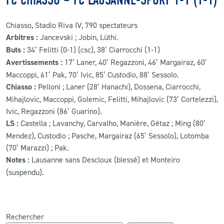
FC CHIASSO – FC LAUSANNE-SPORT 1-1 (1-1)
Chiasso, Stadio Riva IV, 790 spectateurs
Arbitres :
Jancevski ; Jobin, Lüthi.
Buts :
34’ Felitti (0-1) (csc), 38’ Ciarrocchi (1-1)
Avertissements :
17’ Laner, 40’ Regazzoni, 46’ Margairaz, 60’
Maccoppi, 61’ Pak, 70’ Ivic, 85’ Custodio, 88’ Sessolo.
Chiasso :
Pelloni ; Laner (28’ Hanachi), Dossena, Ciarrocchi,
Mihajlovic, Maccoppi, Golemic, Felitti, Mihajlovic (73’ Cortelezzi),
Ivic, Regazzoni (86’ Guarino).
LS :
Castella ; Lavanchy, Carvalho, Manière, Gétaz ; Ming (80’
Mendez), Custodio ; Pasche, Margairaz (65’ Sessolo), Lotomba
(70’ Marazzi) ; Pak.
Notes :
Lausanne sans Descloux (blessé) et Monteiro
(suspendu).
Rechercher