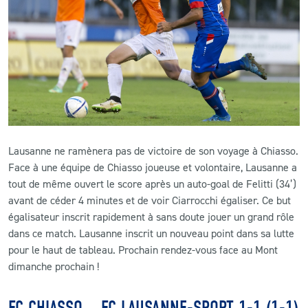
CLUB
CONTACT
ACTUALITÉS
LS E-SHOP
Lausanne ne ramènera pas de victoire de son voyage à Chiasso.
L’APP DU LS
Face à une équipe de Chiasso joueuse et volontaire, Lausanne a
tout de même ouvert le score après un auto-goal de Felitti (34’)
LS ACADEMY CAMPS
avant de céder 4 minutes et de voir Ciarrocchi égaliser. Ce but
égalisateur inscrit rapidement à sans doute jouer un grand rôle
MATCH DES CELEBRITES
dans ce match. Lausanne inscrit un nouveau point dans sa lutte
PRESSE ET MEDIAS
pour le haut de tableau. Prochain rendez-vous face au Mont
dimanche prochain !