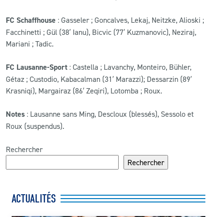
FC Schaffhouse
: Gasseler ; Goncalves, Lekaj, Neitzke, Alioski ;
Facchinetti ; Gül (38′ Ianu), Bicvic (77′ Kuzmanovic), Neziraj,
Mariani ; Tadic.
FC Lausanne-Sport
: Castella ; Lavanchy, Monteiro, Bühler,
Gétaz ; Custodio, Kabacalman (31′ Marazzi); Dessarzin (89′
Krasniqi), Margairaz (86′ Zeqiri), Lotomba ; Roux.
Notes
: Lausanne sans Ming, Descloux (blessés), Sessolo et
Roux (suspendus).
Rechercher
Rechercher
ACTUALITÉS