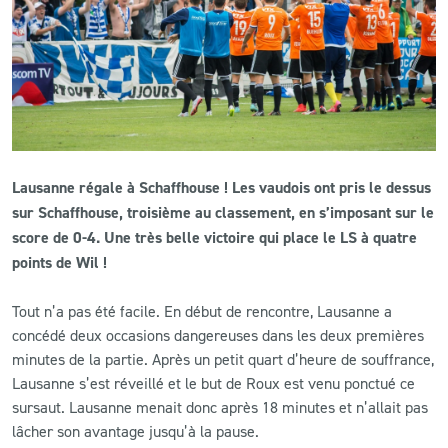
CLUB
CONTACT
ACTUALITÉS
Lausanne régale à Schaffhouse ! Les vaudois ont pris le dessus
LS E-SHOP
sur Schaffhouse, troisième au classement, en s’imposant sur le
score de 0-4. Une très belle victoire qui place le LS à quatre
L’APP DU LS
points de Wil !
LS ACADEMY CAMPS
Tout n’a pas été facile. En début de rencontre, Lausanne a
MATCH DES CELEBRITES
concédé deux occasions dangereuses dans les deux premières
minutes de la partie. Après un petit quart d’heure de souffrance,
PRESSE ET MEDIAS
Lausanne s’est réveillé et le but de Roux est venu ponctué ce
sursaut. Lausanne menait donc après 18 minutes et n’allait pas
lâcher son avantage jusqu’à la pause.