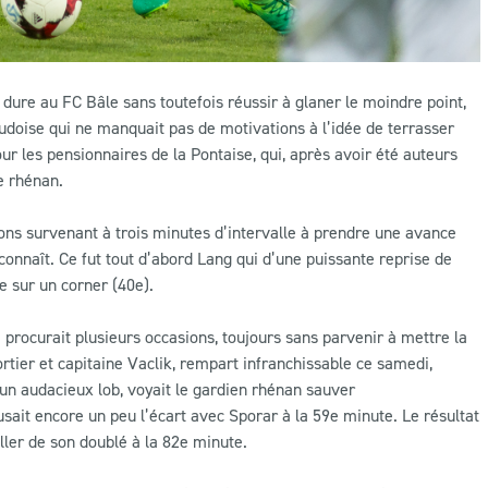
dure au FC Bâle sans toutefois réussir à glaner le moindre point,
audoise qui ne manquait pas de motivations à l’idée de terrasser
ur les pensionnaires de la Pontaise, qui, après avoir été auteurs
e rhénan.
ons survenant à trois minutes d’intervalle à prendre une avance
 connaît. Ce fut tout d’abord Lang qui d’une puissante reprise de
se sur un corner (40e).
e procurait plusieurs occasions, toujours sans parvenir à mettre la
ortier et capitaine Vaclik, rempart infranchissable ce samedi,
un audacieux lob, voyait le gardien rhénan sauver
sait encore un peu l’écart avec Sporar à la 59e minute. Le résultat
ller de son doublé à la 82e minute.