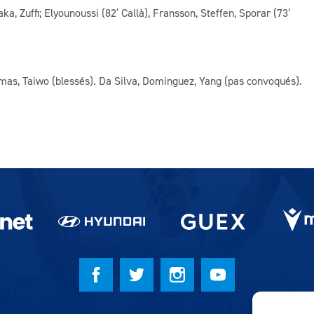
ka, Zuffi; Elyounoussi (82′ Callà), Fransson, Steffen, Sporar (73′
omas, Taiwo (blessés). Da Silva, Dominguez, Yang (pas convoqués).