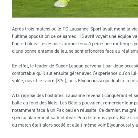
Après trois matchs où le FC Lausanne-Sport avait mené la vie 
l’ultime opposition de ce samedi 15 avril voyait une équipe v
l’ogre bâlois. Les espoirs auront tenu à peine une mi-temps po
d’une bonne entame de jeu, se sont effondrés face au réalism
En effet, le leader de Super League parvenait par deux occasi
confortable qu’il sut ensuite gérer avec l’expérience qu’on lui
volée, ouvrit le score (37e), puis Elyounoussi qui doubla la mi
A la reprise des hostilités, Lausanne revenait conquérant et s
balle au fond des filets. Les Bâlois pouvaient remercier leur p
notamment face à un Pak peu en réussite. Ce dernier, malgré 
spectaculairement sa tentative. Peu de temps après, Bâle creu
du match était alors scellé et allait même voir Elyounoussi y a