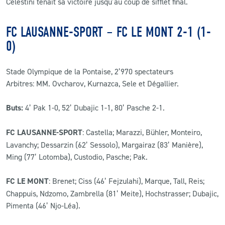
Celestini tenait sa victoire jusqu’au coup de sifflet final.
FC LAUSANNE-SPORT – FC LE MONT 2-1 (1-
0)
Stade Olympique de la Pontaise, 2’970 spectateurs
Arbitres: MM. Ovcharov, Kurnazca, Sele et Dégallier.
Buts:
4’ Pak 1-0, 52’ Dubajic 1-1, 80’ Pasche 2-1.
FC LAUSANNE-SPORT
: Castella; Marazzi, Bühler, Monteiro,
Lavanchy; Dessarzin (62’ Sessolo), Margairaz (83’ Manière),
Ming (77’ Lotomba), Custodio, Pasche; Pak.
FC LE MONT
: Brenet; Ciss (46’ Fejzulahi), Marque, Tall, Reis;
Chappuis, Ndzomo, Zambrella (81’ Meite), Hochstrasser; Dubajic,
Pimenta (46’ Njo-Léa).