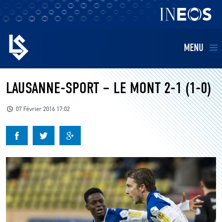
MENU
EQUIPES
LAUSANNE-SPORT – LE MONT 2-1 (1-0)
BILLETTERIE
07 Février 2016 17:02
FANS
KIDS
BUSINESS
RESTAURATION