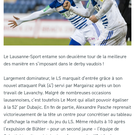
CLUB
CONTACT
ACTUALITÉS
Le Lausanne-Sport entame son deuxième tour de la meilleure
LS E-SHOP
des manière en s’imposant dans le derby vaudois !
L’APP DU LS
Largement dominateur, le LS marquait d’entrée grâce à son
LS ACADEMY CAMPS
nouvel attaquant Pak (4′) servi par Margairaz après un bon
travail de Lavanchy. Malgré de nombreuses occasions
MATCH DES CELEBRITES
lausannoises, c’est toutefois Le Mont qui allait pouvoir égaliser
à la 52′ par Dubajic. En fin de partie, Alexandre Pasche reprenait
PRESSE ET MEDIAS
victorieusement de la tête un centre pour concrétiser au tableau
d’affichage la maîtrise du jeu du LS. Même réduits à 10 après
l’expulsion de Bühler – pour un second jaune – l’équipe de