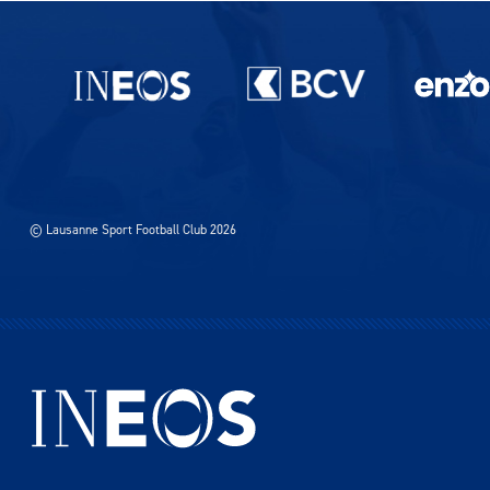
Partenaires du lausanne-Sport
© Lausanne Sport Football Club 2026