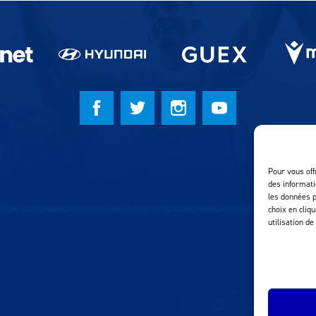
Pour vous off
des informati
les données p
choix en cliq
utilisation de