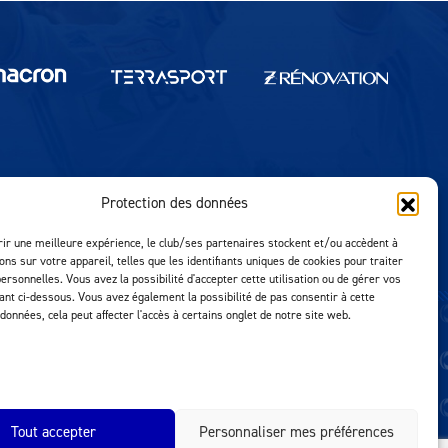
Protection des données
Réalisation MTM Agency
rir une meilleure expérience, le club/ses partenaires stockent et/ou accèdent à
ons sur votre appareil, telles que les identifiants uniques de cookies pour traiter
ersonnelles. Vous avez la possibilité d'accepter cette utilisation ou de gérer vos
uant ci-dessous. Vous avez également la possibilité de pas consentir à cette
 données, cela peut affecter l'accès à certains onglet de notre site web.
Tout accepter
Personnaliser mes préférences