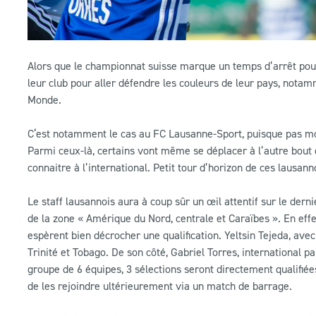
Alors que le championnat suisse marque un temps d’arrêt pour
leur club pour aller défendre les couleurs de leur pays, notam
Monde.
C‘est notamment le cas au FC Lausanne-Sport, puisque pas moi
Parmi ceux-là, certains vont même se déplacer à l’autre bout
connaitre à l’international. Petit tour d’horizon de ces lausan
Le staff lausannois aura à coup sûr un œil attentif sur le dern
de la zone « Amérique du Nord, centrale et Caraïbes ». En eff
espèrent bien décrocher une qualification. Yeltsin Tejeda, ave
Trinité et Tobago. De son côté, Gabriel Torres, international
groupe de 6 équipes, 3 sélections seront directement qualifi
de les rejoindre ultérieurement via un match de barrage.