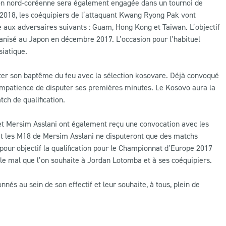
tion nord-coréenne sera également engagée dans un tournoi de
 2018, les coéquipiers de l’attaquant Kwang Ryong Pak vont
ce aux adversaires suivants : Guam, Hong Kong et Taiwan. L’objectif
organisé au Japon en décembre 2017. L’occasion pour l’habituel
siatique.
êter son baptême du feu avec la sélection kosovare. Déjà convoqué
 impatience de disputer ses premières minutes. Le Kosovo aura la
ch de qualification.
 Mersim Asslani ont également reçu une convocation avec les
et les M18 de Mersim Asslani ne disputeront que des matchs
 pour objectif la qualification pour le Championnat d’Europe 2017
t le mal que l’on souhaite à Jordan Lotomba et à ses coéquipiers.
és au sein de son effectif et leur souhaite, à tous, plein de