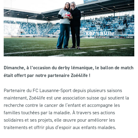
CLUB
CONTACT
ACTUALITÉS
LS E-SHOP
Dimanche, à l’occasion du derby lémanique, le ballon de match
L’APP DU LS
était offert par notre partenaire Zoé4life !
LS ACADEMY CAMPS
Partenaire du FC Lausanne-Sport depuis plusieurs saisons
maintenant, Zoé4life est une association suisse qui soutient la
MATCH DES CELEBRITES
recherche contre le cancer de l’enfant et accompagne les
PRESSE ET MEDIAS
familles touchées par la maladie. À travers ses actions
solidaires et ses projets, elle œuvre pour améliorer les
traitements et offrir plus d’espoir aux enfants malades.