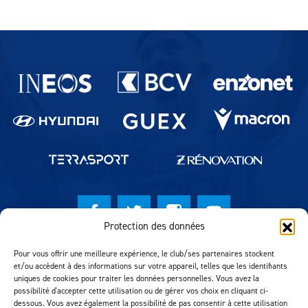
Partenaires du lausanne-Sport
Protection des données
© Lausanne Sport Football Club 2026
Pour vous offrir une meilleure expérience, le club/ses partenaires stockent
et/ou accèdent à des informations sur votre appareil, telles que les identifiants
Réalisation MTM Agency
uniques de cookies pour traiter les données personnelles. Vous avez la
possibilité d'accepter cette utilisation ou de gérer vos choix en cliquant ci-
dessous. Vous avez également la possibilité de pas consentir à cette utilisation