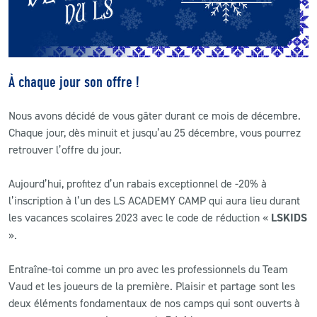
CLUB
CONTACT
À chaque jour son offre !
ACTUALITÉS
Nous avons décidé de vous gâter durant ce mois de décembre.
Chaque jour, dès minuit et jusqu’au 25 décembre, vous pourrez
LS E-SHOP
retrouver l’offre du jour.
L’APP DU LS
Aujourd’hui,
profitez d’un rabais exceptionnel de -20%
à
LS ACADEMY CAMPS
l’inscription à l’un des LS ACADEMY CAMP qui aura lieu durant
les vacances scolaires 2023 avec le code de réduction «
LSKIDS
MATCH DES CELEBRITES
».
PRESSE ET MEDIAS
Entraîne-toi comme un pro avec les professionnels du Team
Vaud et les joueurs de la première. Plaisir et partage sont les
deux éléments fondamentaux de nos camps qui sont ouverts à