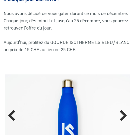
Nous avons décidé de vous gâter durant ce mois de décembre.
CLUB
Chaque jour, dès minuit et jusqu’au 25 décembre, vous pourrez
retrouver l’offre du jour.
CONTACT
Aujourd’hui,
profitez du GOURDE ISOTHERME LS BLEU/BLANC
ACTUALITÉS
au prix de 15 CHF au lieu de 25 CHF.
LS E-SHOP
L’APP DU LS
LS ACADEMY CAMPS
MATCH DES CELEBRITES
PRESSE ET MEDIAS
Previous
Next