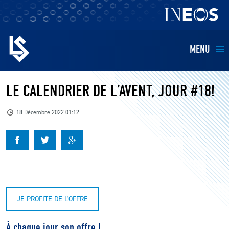
MENU
EQUIPES
LE CALENDRIER DE L’AVENT, JOUR #18!
BILLETTERIE
18 Décembre 2022 01:12
FANS
KIDS
BUSINESS
JE PROFITE DE L'OFFRE
RESTAURATION
À chaque jour son offre !