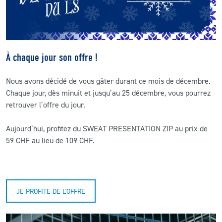
CLUB
CONTACT
À chaque jour son offre !
ACTUALITÉS
Nous avons décidé de vous gâter durant ce mois de décembre.
Chaque jour, dès minuit et jusqu’au 25 décembre, vous pourrez
LS E-SHOP
retrouver l’offre du jour.
L’APP DU LS
Aujourd’hui,
profitez du SWEAT PRESENTATION ZIP au prix de
LS ACADEMY CAMPS
59 CHF au lieu de 109 CHF.
MATCH DES CELEBRITES
PRESSE ET MEDIAS
JE PROFITE DE L'OFFRE