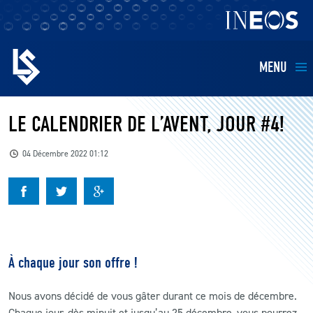
MENU
EQUIPES
LE CALENDRIER DE L’AVENT, JOUR #4!
BILLETTERIE
04 Décembre 2022 01:12
FANS
KIDS
À chaque jour son offre !
BUSINESS
Nous avons décidé de vous gâter durant ce mois de décembre.
RESTAURATION
Chaque jour, dès minuit et jusqu’au 25 décembre, vous pourrez