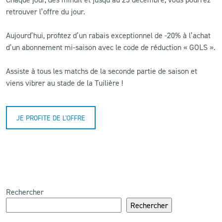
retrouver l’offre du jour.
CLUB
Aujourd’hui,
profitez d’un rabais exceptionnel de -20%
à l’achat
d’un abonnement mi-saison avec le code de réduction « GOLS ».
CONTACT
Assiste à tous les matchs de la seconde partie de saison et
ACTUALITÉS
viens vibrer au stade de la Tuilière !
LS E-SHOP
L’APP DU LS
JE PROFITE DE L'OFFRE
LS ACADEMY CAMPS
MATCH DES CELEBRITES
PRESSE ET MEDIAS
Rechercher
Rechercher