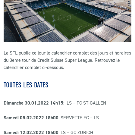
CLUB
CONTACT
ACTUALITÉS
La SFL publie ce jour le calendrier complet des jours et horaires
LS E-SHOP
du 3ème tour de Credit Suisse Super League. Retrouvez le
calendrier complet ci-dessous.
L’APP DU LS
TOUTES LES DATES
LS ACADEMY CAMPS
MATCH DES CELEBRITES
Dimanche 30.01.2022 14h15
: LS – FC ST-GALLEN
PRESSE ET MEDIAS
Samedi 05.02.2022 18h00
: SERVETTE FC – LS
Samedi 12.02.2022 18h00
: LS – GC ZURICH