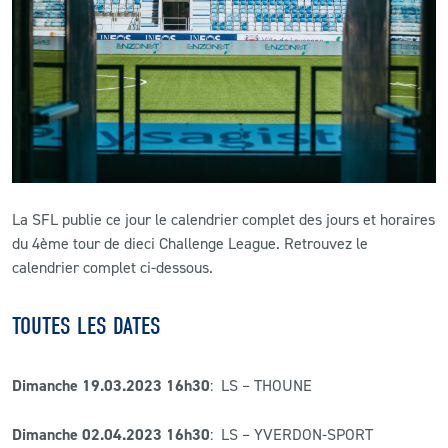
CLUB
CONTACT
ACTUALITÉS
LS E-SHOP
La SFL publie ce jour le calendrier complet des jours et horaires
L’APP DU LS
du 4ème tour de dieci Challenge League. Retrouvez le
calendrier complet ci-dessous.
LS ACADEMY CAMPS
MATCH DES CELEBRITES
TOUTES LES DATES
PRESSE ET MEDIAS
Dimanche 19.03.2023 16h30
: LS – THOUNE
Dimanche 02.04.2023 16h30
: LS – YVERDON-SPORT