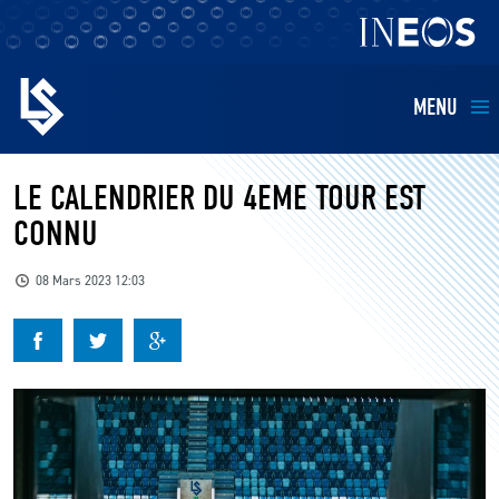
MENU
EQUIPES
LE CALENDRIER DU 4EME TOUR EST
CONNU
BILLETTERIE
08 Mars 2023 12:03
FANS
KIDS
BUSINESS
RESTAURATION