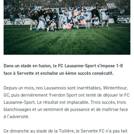
CLUB
CONTACT
ACTUALITÉS
LS E-SHOP
Dans un stade en fusion, le FC Lausanne-Sport s’impose 1-0
L’APP DU LS
face à Servette et
enchaîne un 4ème succès consécutif.
LS ACADEMY CAMPS
Depuis un mois, nos Lausannois sont inarrêtables. Winterthour,
GC, puis dernièrement Yverdon Sport ont tenté de déjouer le FC
MATCH DES CELEBRITES
Lausanne-Sport. Le résultat est implacable. Trois succès, trois
PRESSE ET MEDIAS
blanchissages et un sentiment de puissance et de maîtrise face
à l’adversité.
Ce dimanche au stade de la Tuilière, le Servette FC n’a pas fait