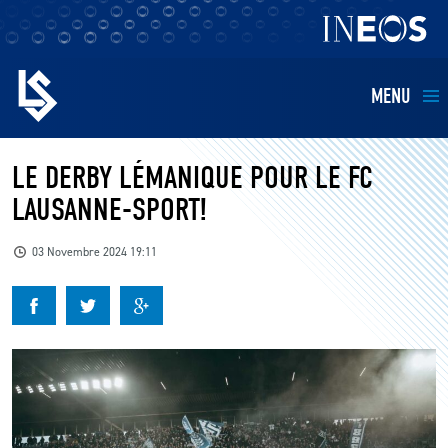
MENU
EQUIPES
LE DERBY LÉMANIQUE POUR LE FC
LAUSANNE-SPORT!
BILLETTERIE
03 Novembre 2024 19:11
FANS
KIDS
BUSINESS
RESTAURATION