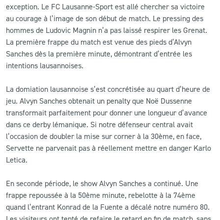
exception. Le FC Lausanne-Sport est allé chercher sa victoire
au courage à l’image de son début de match. Le pressing des
hommes de Ludovic Magnin n’a pas laissé respirer les Grenat.
La première frappe du match est venue des pieds d’Alvyn
Sanches dès la première minute, démontrant d’entrée les
intentions lausannoises.
La domiation lausannoise s’est concrétisée au quart d’heure de
jeu. Alvyn Sanches obtenait un penalty que Noë Dussenne
transformait parfaitement pour donner une longueur d’avance
dans ce derby lémanique. Si notre défenseur central avait
l’occasion de doubler la mise sur corner à la 30ème, en face,
Servette ne parvenait pas à réellement mettre en danger Karlo
Letica.
En seconde période, le show Alvyn Sanches a continué. Une
frappe repoussée à la 50ème minute, rebelotte à la 74ème
quand l’entrant Konrad de la Fuente a décalé notre numéro 80.
Les visiteurs ont tenté de refaire le retard en fin de match, sans