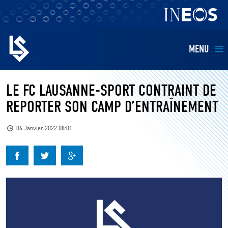
MENU
EQUIPES
LE FC LAUSANNE-SPORT CONTRAINT DE
REPORTER SON CAMP D’ENTRAÎNEMENT
BILLETTERIE
06 Janvier 2022 08:01
FANS
KIDS
BUSINESS
RESTAURATION