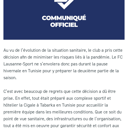
CLUB
CONTACT
ACTUALITÉS
Au vu de l’évolution de la situation sanitaire, le club a pris cette
LS E-SHOP
décision afin de minimiser les risques liés à la pandémie. Le FC
Lausanne-Sport ne s’envolera donc pas durant la pause
L’APP DU LS
hivernale en Tunisie pour y préparer la deuxième partie de la
saison.
LS ACADEMY CAMPS
C’est avec beaucoup de regrets que cette décision a dû être
MATCH DES CELEBRITES
prise. En effet, tout était préparé aux complexe sportif et
PRESSE ET MEDIAS
hôtelier la Cigale à Tabarka en Tunisie pour accueillir la
première équipe dans les meilleures conditions. Que ce soit du
point de vue sanitaire, des infrastructures ou de l’organisation,
tout a été mis en oeuvre pour garantir sécurité et confort aux