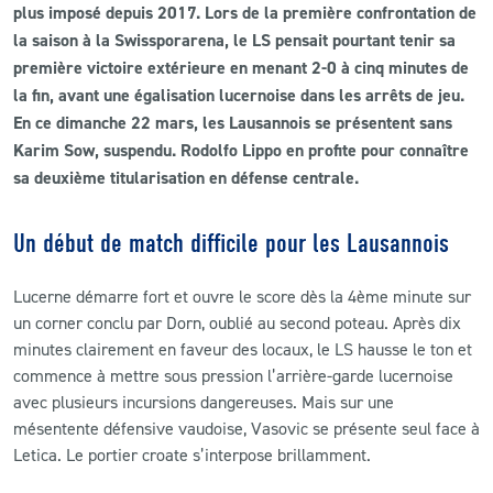
plus imposé depuis 2017. Lors de la première confrontation de
la saison à la Swissporarena, le LS pensait pourtant tenir sa
CLUB
première victoire extérieure en menant 2-0 à cinq minutes de
la fin, avant une égalisation lucernoise dans les arrêts de jeu.
CONTACT
En ce dimanche 22 mars, les Lausannois se présentent sans
Karim Sow, suspendu. Rodolfo Lippo en profite pour connaître
ACTUALITÉS
sa deuxième titularisation en défense centrale.
LS E-SHOP
Un début de match difficile pour les Lausannois
L’APP DU LS
Lucerne démarre fort et ouvre le score dès la 4ème minute sur
LS ACADEMY CAMPS
un corner conclu par Dorn, oublié au second poteau. Après dix
minutes clairement en faveur des locaux, le LS hausse le ton et
MATCH DES CELEBRITES
commence à mettre sous pression l’arrière-garde lucernoise
PRESSE ET MEDIAS
avec plusieurs incursions dangereuses. Mais sur une
mésentente défensive vaudoise, Vasovic se présente seul face à
Letica. Le portier croate s’interpose brillamment.