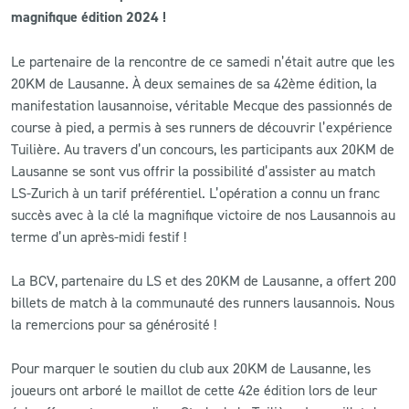
magnifique édition 2024 !
CLUB
Le partenaire de la rencontre de ce samedi n’était autre que les
20KM de Lausanne. À deux semaines de sa 42ème édition, la
CONTACT
manifestation lausannoise, véritable Mecque des passionnés de
course à pied, a permis à ses runners de découvrir l’expérience
ACTUALITÉS
Tuilière. Au travers d’un concours, les participants aux 20KM de
Lausanne se sont vus offrir la possibilité d’assister au match
LS E-SHOP
LS-Zurich à un tarif préférentiel. L’opération a connu un franc
succès avec à la clé la magnifique victoire de nos Lausannois au
L’APP DU LS
terme d’un après-midi festif !
LS ACADEMY CAMPS
La BCV, partenaire du LS et des 20KM de Lausanne, a offert 200
MATCH DES CELEBRITES
billets de match à la communauté des runners lausannois. Nous
la remercions pour sa générosité !
PRESSE ET MEDIAS
Pour marquer le soutien du club aux 20KM de Lausanne, les
joueurs ont arboré le maillot de cette 42e édition lors de leur