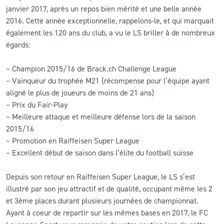
janvier 2017, après un repos bien mérité et une belle année
2016. Cette année exceptionnelle, rappelons-le, et qui marquait
CLUB
également les 120 ans du club, a vu le LS briller à de nombreux
égards:
CONTACT
– Champion 2015/16 de Brack.ch Challenge League
ACTUALITÉS
– Vainqueur du trophée M21 (récompense pour l’équipe ayant
aligné le plus de joueurs de moins de 21 ans)
LS E-SHOP
– Prix du Fair-Play
– Meilleure attaque et meilleure défense lors de la saison
L’APP DU LS
2015/16
LS ACADEMY CAMPS
– Promotion en Raiffeisen Super League
– Excellent début de saison dans l’élite du football suisse
MATCH DES CELEBRITES
Depuis son retour en Raiffeisen Super League, le LS s’est
PRESSE ET MEDIAS
illustré par son jeu attractif et de qualité, occupant même les 2
et 3ème places durant plusieurs journées de championnat.
Ayant à coeur de repartir sur les mêmes bases en 2017, le FC