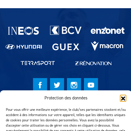
Partenaires du lausanne-Sport
Protection des données
© Lausanne Sport Football Club 2026
Pour vous offrir une meilleure expérience, le club/ses partenaires stockent et/ou
Réalisation MTM Agency
accèdent à des informations sur votre appareil, telles que les identifiants uniques
de cookies pour traiter les données personnelles. Vous avez la possibilité
d'accepter cette utilisation ou de gérer vos choix en cliquant ci-dessous. Vous
avez également la possibilité de pas consentir à cette utilisation de données, cela