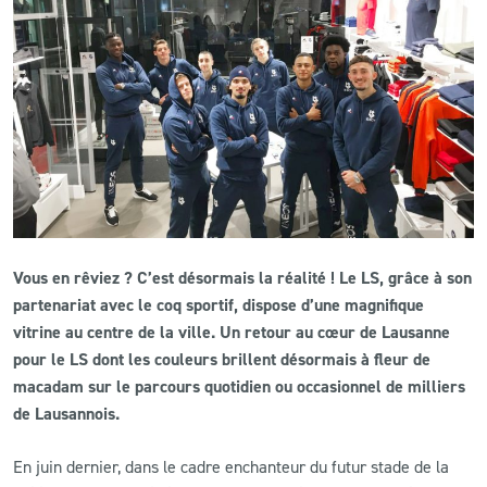
CLUB
CONTACT
ACTUALITÉS
LS E-SHOP
L’APP DU LS
Vous en rêviez ? C’est désormais la réalité ! Le LS, grâce à son
LS ACADEMY CAMPS
partenariat avec le coq sportif, dispose d’une magnifique
vitrine au centre de la ville. Un retour au cœur de Lausanne
MATCH DES CELEBRITES
pour le LS dont les couleurs brillent désormais à fleur de
macadam sur le parcours quotidien ou occasionnel de milliers
PRESSE ET MEDIAS
de Lausannois.
En juin dernier, dans le cadre enchanteur du futur stade de la