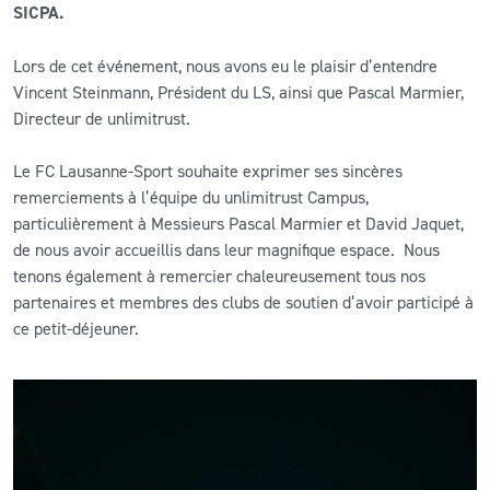
SICPA.
CLUB
Lors de cet événement, nous avons eu le plaisir d’entendre
Vincent Steinmann, Président du LS, ainsi que Pascal Marmier,
CONTACT
Directeur de unlimitrust.
ACTUALITÉS
Le FC Lausanne-Sport souhaite exprimer ses sincères
remerciements à l’équipe du unlimitrust Campus,
LS E-SHOP
particulièrement à Messieurs Pascal Marmier et David Jaquet,
de nous avoir accueillis dans leur magnifique espace. Nous
L’APP DU LS
tenons également à remercier chaleureusement tous nos
partenaires et membres des clubs de soutien d’avoir participé à
LS ACADEMY CAMPS
ce petit-déjeuner.
MATCH DES CELEBRITES
PRESSE ET MEDIAS