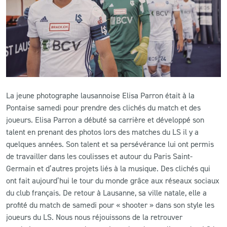
CLUB
CONTACT
ACTUALITÉS
La jeune photographe lausannoise Elisa Parron était à la
LS E-SHOP
Pontaise samedi pour prendre des clichés du match et des
joueurs. Elisa Parron a débuté sa carrière et développé son
L’APP DU LS
talent en prenant des photos lors des matches du LS il y a
LS ACADEMY CAMPS
quelques années. Son talent et sa persévérance lui ont permis
de travailler dans les coulisses et autour du Paris Saint-
MATCH DES CELEBRITES
Germain et d’autres projets liés à la musique. Des clichés qui
ont fait aujourd’hui le tour du monde grâce aux réseaux sociaux
PRESSE ET MEDIAS
du club français. De retour à Lausanne, sa ville natale, elle a
profité du match de samedi pour « shooter » dans son style les
joueurs du LS. Nous nous réjouissons de la retrouver