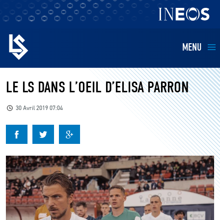
MENU
EQUIPES
LE LS DANS L’OEIL D’ELISA PARRON
BILLETTERIE
30 Avril 2019 07:04
FANS
KIDS
BUSINESS
RESTAURATION