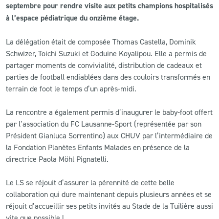
septembre pour rendre visite aux petits champions hospitalisés
à l’espace pédiatrique du onzième étage.
CLUB
La délégation était de composée Thomas Castella, Dominik
CONTACT
Schwizer, Toichi Suzuki et Goduine Koyalipou. Elle a permis de
partager moments de convivialité, distribution de cadeaux et
ACTUALITÉS
parties de football endiablées dans des couloirs transformés en
terrain de foot le temps d’un après-midi.
LS E-SHOP
La rencontre a également permis d’inaugurer le baby-foot offert
L’APP DU LS
par l’association du FC Lausanne-Sport (représentée par son
Président Gianluca Sorrentino) aux CHUV par l’intermédiaire de
LS ACADEMY CAMPS
la Fondation Planètes Enfants Malades en présence de la
MATCH DES CELEBRITES
directrice Paola Möhl Pignatelli.
PRESSE ET MEDIAS
Le LS se réjouit d’assurer la pérennité de cette belle
collaboration qui dure maintenant depuis plusieurs années et se
réjouit d’accueillir ses petits invités au Stade de la Tuilière aussi
vite que possible !