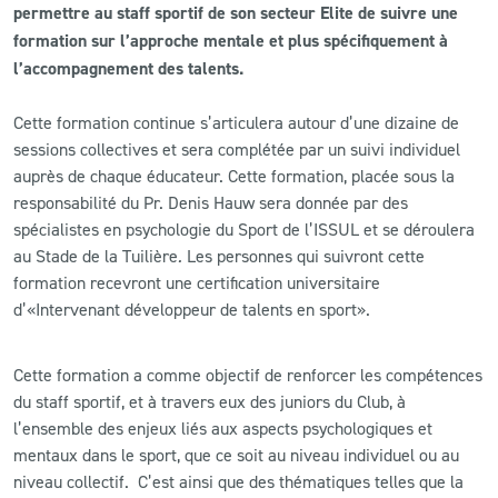
permettre au staff sportif de son secteur Elite de suivre une
formation sur l’approche mentale et plus spécifiquement à
CLUB
l’accompagnement des talents.
CONTACT
Cette formation continue s’articulera autour d’une dizaine de
sessions collectives et sera complétée par un suivi individuel
ACTUALITÉS
auprès de chaque éducateur. Cette formation, placée sous la
responsabilité du Pr. Denis Hauw sera donnée par des
LS E-SHOP
spécialistes en psychologie du Sport de l’ISSUL et se déroulera
au Stade de la Tuilière
.
Les personnes qui suivront cette
L’APP DU LS
formation recevront une certification universitaire
d’«Intervenant développeur de talents en sport».
LS ACADEMY CAMPS
MATCH DES CELEBRITES
Cette formation a comme objectif de renforcer les compétences
du staff sportif, et à travers eux des juniors du Club, à
PRESSE ET MEDIAS
l’ensemble des enjeux liés aux aspects psychologiques et
mentaux dans le sport, que ce soit au niveau individuel ou au
niveau collectif. C’est ainsi que des thématiques telles que la