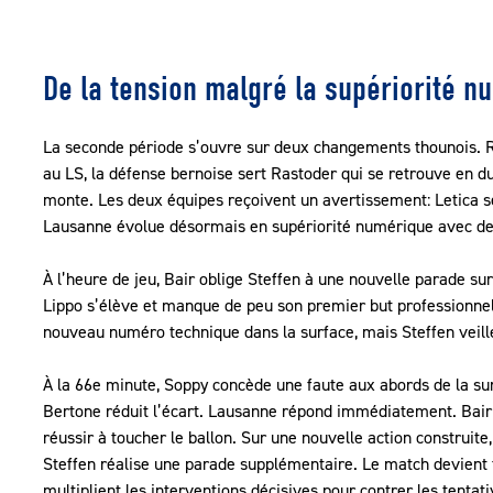
De la tension malgré la supériorité n
La seconde période s’ouvre sur deux changements thounois. Ro
au LS, la défense bernoise sert Rastoder qui se retrouve en du
monte. Les deux équipes reçoivent un avertissement: Letica se
Lausanne évolue désormais en supériorité numérique avec de
À l’heure de jeu, Bair oblige Steffen à une nouvelle parade sur 
Lippo s’élève et manque de peu son premier but professionnel, 
nouveau numéro technique dans la surface, mais Steffen veill
À la 66e minute, Soppy concède une faute aux abords de la surf
Bertone réduit l’écart. Lausanne répond immédiatement. Bair s
réussir à toucher le ballon. Sur une nouvelle action construit
Steffen réalise une parade supplémentaire. Le match devient t
multiplient les interventions décisives pour contrer les tentat