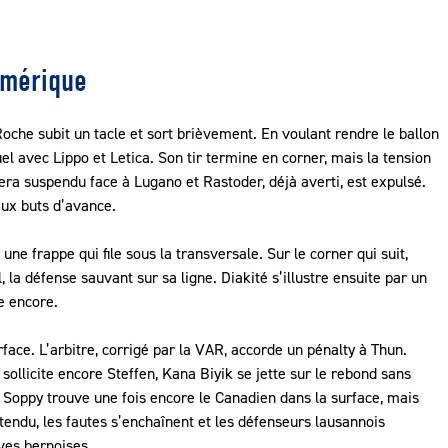
umérique
che subit un tacle et sort brièvement. En voulant rendre le ballon
el avec Lippo et Letica. Son tir termine en corner, mais la tension
ra suspendu face à Lugano et Rastoder, déjà averti, est expulsé.
ux buts d’avance.
une frappe qui file sous la transversale. Sur le corner qui suit,
la défense sauvant sur sa ligne. Diakité s’illustre ensuite par un
e encore.
ace. L’arbitre, corrigé par la VAR, accorde un pénalty à Thun.
ollicite encore Steffen, Kana Biyik se jette sur le rebond sans
e, Soppy trouve une fois encore le Canadien dans la surface, mais
endu, les fautes s’enchaînent et les défenseurs lausannois
ives bernoises.