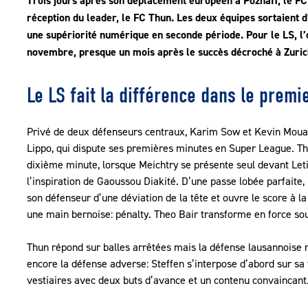
Trois jours après son déplacement européen à Poznań, le FC
réception du leader, le FC Thun. Les deux équipes sortaient 
une supériorité numérique en seconde période. Pour le LS, l’ob
novembre, presque un mois après le succès décroché à Zuric
Le LS fait la différence dans le premi
Privé de deux défenseurs centraux, Karim Sow et Kevin Mouan
Lippo, qui dispute ses premières minutes en Super League. Th
dixième minute, lorsque Meichtry se présente seul devant Let
l’inspiration de Gaoussou Diakité. D’une passe lobée parfaite,
son défenseur d’une déviation de la tête et ouvre le score à l
une main bernoise: pénalty. Theo Bair transforme en force so
Thun répond sur balles arrêtées mais la défense lausannoise re
encore la défense adverse: Steffen s’interpose d’abord sur sa 
vestiaires avec deux buts d’avance et un contenu convaincant