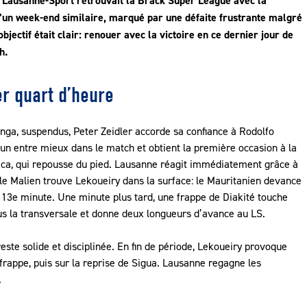
 Lausanne-Sport retrouvait la Brack Super League avec la
d’un week-end similaire, marqué par une défaite frustrante malgré
jectif était clair: renouer avec la victoire en ce dernier jour de
h.
er quart d’heure
ga, suspendus, Peter Zeidler accorde sa confiance à Rodolfo
un entre mieux dans le match et obtient la première occasion à la
ica, qui repousse du pied. Lausanne réagit immédiatement grâce à
 le Malien trouve Lekoueiry dans la surface: le Mauritanien devance
a 13e minute. Une minute plus tard, une frappe de Diakité touche
us la transversale et donne deux longueurs d’avance au LS.
ste solide et disciplinée. En fin de période, Lekoueiry provoque
frappe, puis sur la reprise de Sigua. Lausanne regagne les
.