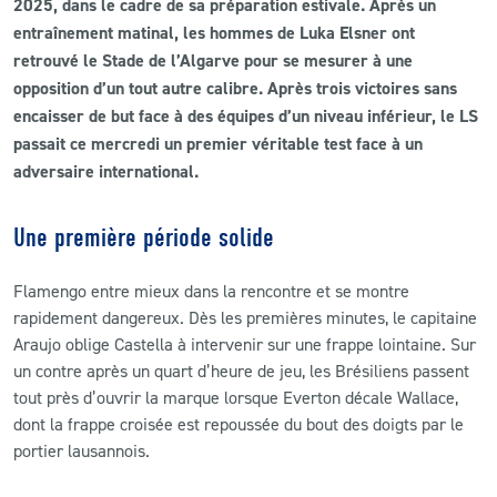
2025, dans le cadre de sa préparation estivale.
Après un
entraînement matinal, les hommes de Luka Elsner ont
CLUB
retrouvé le Stade de l’Algarve pour se mesurer à une
opposition d’un tout autre calibre. Après trois victoires sans
CONTACT
encaisser de but face à des équipes d’un niveau inférieur, le LS
passait ce mercredi un premier véritable test face à un
ACTUALITÉS
adversaire international.
LS E-SHOP
Une première période solide
L’APP DU LS
Flamengo entre mieux dans la rencontre et se montre
LS ACADEMY CAMPS
rapidement dangereux. Dès les premières minutes, le capitaine
Araujo oblige Castella à intervenir sur une frappe lointaine. Sur
MATCH DES CELEBRITES
un contre après un quart d’heure de jeu, les Brésiliens passent
tout près d’ouvrir la marque lorsque Everton décale Wallace,
PRESSE ET MEDIAS
dont la frappe croisée est repoussée du bout des doigts par le
portier lausannois.