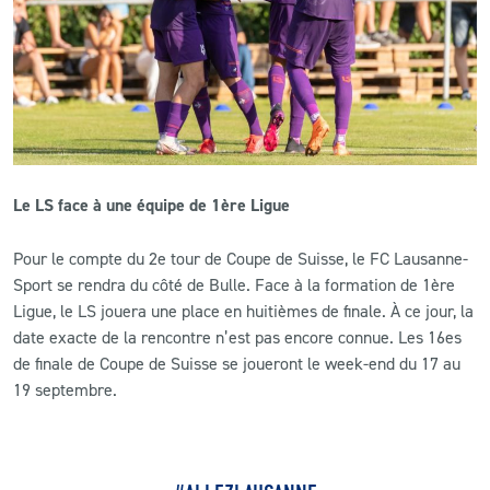
CLUB
CONTACT
ACTUALITÉS
Le LS face à une équipe de 1ère Ligue
LS E-SHOP
Pour le compte du 2e tour de Coupe de Suisse, le FC Lausanne-
L’APP DU LS
Sport se rendra du côté de Bulle. Face à la formation de 1ère
LS ACADEMY CAMPS
Ligue, le LS jouera une place en huitièmes de finale. À ce jour, la
date exacte de la rencontre n’est pas encore connue. Les 16es
MATCH DES CELEBRITES
de finale de Coupe de Suisse se joueront le week-end du 17 au
19 septembre.
PRESSE ET MEDIAS