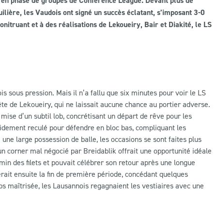
 en phase de groupes de Conference League. Devant plus de
ilière, les Vaudois ont signé un succès éclatant, s’imposant 3-0
nitruant et à des réalisations de Lekoueiry, Bair et Diakité, le LS
s sous pression. Mais il n’a fallu que six minutes pour voir le LS
ête de Lekoueiry, qui ne laissait aucune chance au portier adverse.
 mise d’un subtil lob, concrétisant un départ de rêve pour les
apidement reculé pour défendre en bloc bas, compliquant les
une large possession de balle, les occasions se sont faites plus
un corner mal négocié par Breidablik offrait une opportunité idéale
emin des filets et pouvait célébrer son retour après une longue
rait ensuite la fin de première période, concédant quelques
ps maîtrisée, les Lausannois regagnaient les vestiaires avec une