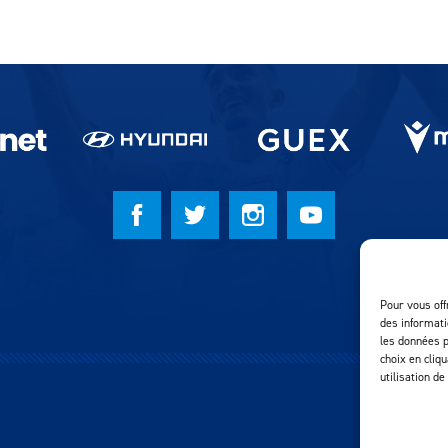
Pour vous off
des informati
les données p
choix en cliq
utilisation de