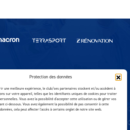
Protection des données
Réalisation MTM Agency
rir une meilleure expérience, le club/ses partenaires stockent et/ou accèdent à
ons sur votre appareil, telles que les identifiants uniques de cookies pour traiter
ersonnelles. Vous avez la possibilité d'accepter cette utilisation ou de gérer vos
uant ci-dessous. Vous avez également la possibilité de pas consentir à cette
 données, cela peut affecter l'accès à certains onglet de notre site web.