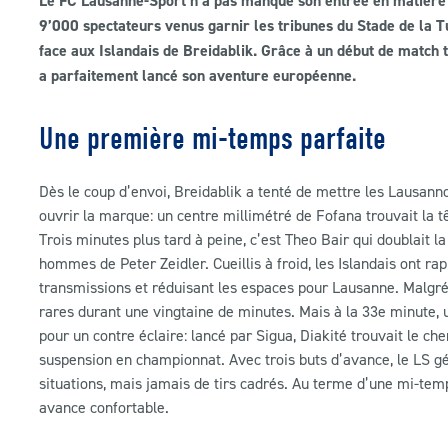
Le FC Lausanne-Sport n’a pas manqué son entrée en matière
9’000 spectateurs venus garnir les tribunes du Stade de la Tu
face aux Islandais de Breidablik. Grâce à un début de match to
a parfaitement lancé son aventure européenne.
Une première mi-temps parfaite
Dès le coup d’envoi, Breidablik a tenté de mettre les Lausannoi
ouvrir la marque: un centre millimétré de Fofana trouvait la t
Trois minutes plus tard à peine, c’est Theo Bair qui doublait la
hommes de Peter Zeidler. Cueillis à froid, les Islandais ont r
transmissions et réduisant les espaces pour Lausanne. Malgré 
rares durant une vingtaine de minutes. Mais à la 33e minute, 
pour un contre éclaire: lancé par Sigua, Diakité trouvait le ch
suspension en championnat. Avec trois buts d’avance, le LS gé
situations, mais jamais de tirs cadrés. Au terme d’une mi-tem
avance confortable.