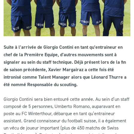
CLUB
CONTACT
ACTUALITÉS
Suite à l’arrivée de Giorgio Contini en tant qu’entraineur en
chef de la Première Equipe, d’autres mouvements sont à
LS E-SHOP
signaler au sein du staff technique. Déjà présent lors de la fin
de saison précédente, Xavier Margairaz a cette fois été
L’APP DU LS
intronisé comme Talent Manager alors que Léonard Thurre a
LS ACADEMY CAMPS
été nommé Responsable du scouting.
MATCH DES CELEBRITES
Giorgio Contini sera bien entouré cette année. Au sein d’un staff
composé de 5 personnes, Umberto Romano, auparavant en
PRESSE ET MEDIAS
poste au FC Winterthour, débarque en tant qu’entraineur
assistant. Grand connaisseur du football suisse, il a également
un vécu de joueur important (plus de 450 matchs de Swiss