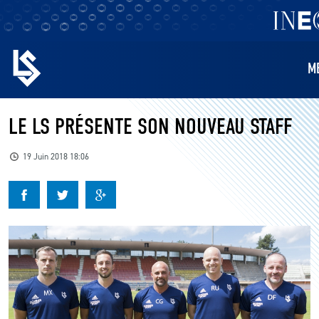
M
EQUIPES
LE LS PRÉSENTE SON NOUVEAU STAFF
BILLETTERIE
19 Juin 2018 18:06
FANS
KIDS
BUSINESS
RESTAURATION