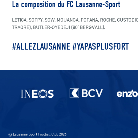
La composition du FC Lausanne-Sport
LETICA, SOPPY, SOW, MOUANGA, FOFANA, ROCHE, CUSTODIO (
TRAORÉ), BUTLER-OYEDEJI (80′ BERGVALL).
#ALLEZLAUSANNE #YAPASPLUSFORT
Partenaires du lausanne-Sport
© Lausanne Sport Football Club 2026