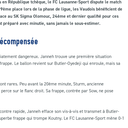
s en République tchèque, le FC Lausanne-Sport dispute le match
ème place lors de la phase de ligue, les Vaudois bénéficient de
 face au SK Sigma Olomouc, 24ème et dernier qualifié pour ces
 préparé avec minutie, sans jamais le sous-estimer.
 récompensée
diatement dangereux. Janneh trouve une première situation
rappe. Le ballon revient sur Butler-Oyedeji qui enroule, mais sa
 font rares. Peu avant la 20ème minute, Sturm, ancienne
 perce sur le flanc droit. Sa frappe, contrée par Sow, ne pose
ontre rapide, Janneh efface son vis-à-vis et transmet à Butler-
e superbe frappe qui trompe Koutny. Le FC Lausanne-Sport mène 0-1