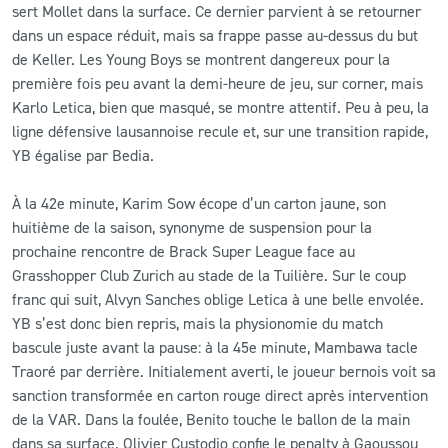
sert Mollet dans la surface. Ce dernier parvient à se retourner
dans un espace réduit, mais sa frappe passe au-dessus du but
de Keller. Les Young Boys se montrent dangereux pour la
première fois peu avant la demi-heure de jeu, sur corner, mais
Karlo Letica, bien que masqué, se montre attentif. Peu à peu, la
ligne défensive lausannoise recule et, sur une transition rapide,
YB égalise par Bedia.
À la 42e minute, Karim Sow écope d’un carton jaune, son
huitième de la saison, synonyme de suspension pour la
prochaine rencontre de Brack Super League face au
Grasshopper Club Zurich au stade de la Tuilière. Sur le coup
franc qui suit, Alvyn Sanches oblige Letica à une belle envolée.
YB s’est donc bien repris, mais la physionomie du match
bascule juste avant la pause: à la 45e minute, Mambawa tacle
Traoré par derrière. Initialement averti, le joueur bernois voit sa
sanction transformée en carton rouge direct après intervention
de la VAR. Dans la foulée, Benito touche le ballon de la main
dans sa surface. Olivier Custodio confie le penalty à Gaoussou