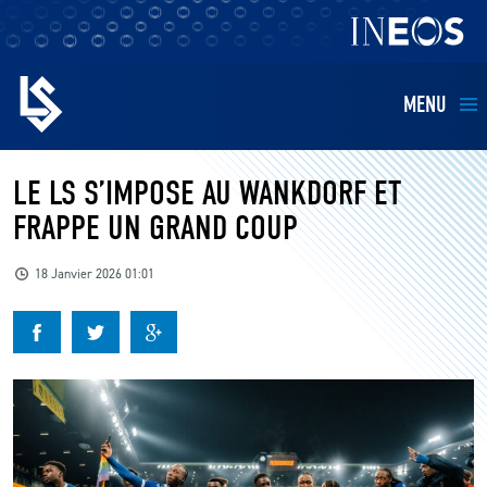
MENU
EQUIPES
LE LS S’IMPOSE AU WANKDORF ET
FRAPPE UN GRAND COUP
BILLETTERIE
18 Janvier 2026 01:01
FANS
KIDS
BUSINESS
RESTAURATION