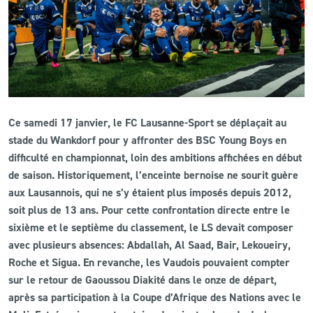
CLUB
CONTACT
ACTUALITÉS
Ce samedi 17 janvier, le FC Lausanne-Sport se déplaçait au
LS E-SHOP
stade du Wankdorf pour y affronter des BSC Young Boys en
difficulté en championnat, loin des ambitions affichées en début
L’APP DU LS
de saison. Historiquement, l’enceinte bernoise ne sourit guère
aux Lausannois, qui ne s’y étaient plus imposés depuis 2012,
LS ACADEMY CAMPS
soit plus de 13 ans. Pour cette confrontation directe entre le
MATCH DES CELEBRITES
sixième et le septième du classement, le LS devait composer
avec plusieurs absences: Abdallah, Al Saad, Bair, Lekoueiry,
PRESSE ET MEDIAS
Roche et Sigua. En revanche, les Vaudois pouvaient compter
sur le retour de Gaoussou Diakité dans le onze de départ,
après sa participation à la Coupe d’Afrique des Nations avec le