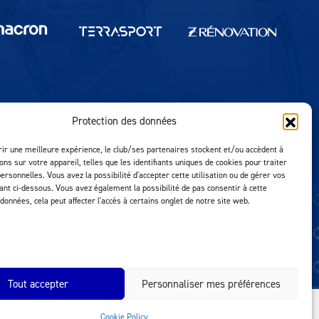
Protection des données
Réalisation MTM Agency
rir une meilleure expérience, le club/ses partenaires stockent et/ou accèdent à
ons sur votre appareil, telles que les identifiants uniques de cookies pour traiter
ersonnelles. Vous avez la possibilité d'accepter cette utilisation ou de gérer vos
uant ci-dessous. Vous avez également la possibilité de pas consentir à cette
 données, cela peut affecter l'accès à certains onglet de notre site web.
Tout accepter
Personnaliser mes préférences
Cookie Policy