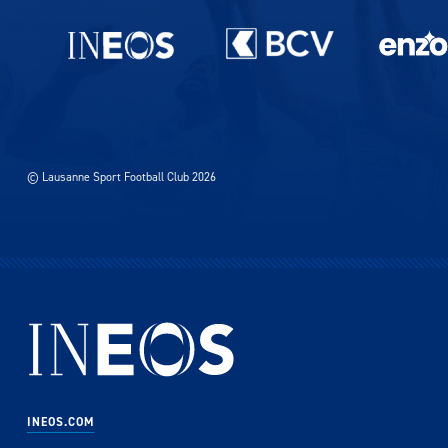
Partenaires du lausanne-Sport
© Lausanne Sport Football Club 2026
INEOS.COM