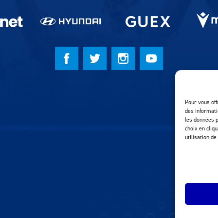
Pour vous off
des informati
les données p
choix en cliq
utilisation de