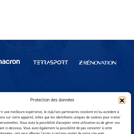
Protection des données
Réalisation MTM Agency
rir une meilleure expérience, le club/ses partenaires stockent et/ou accèdent à
ons sur votre appareil, telles que les identifiants uniques de cookies pour traiter
ersonnelles. Vous avez la possibilité d'accepter cette utilisation ou de gérer vos
uant ci-dessous. Vous avez également la possibilité de pas consentir à cette
 données, cela peut affecter l'accès à certains onglet de notre site web.