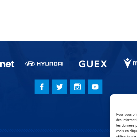
Pour vous off
des informati
les données p
choix en cliq
utilisation de