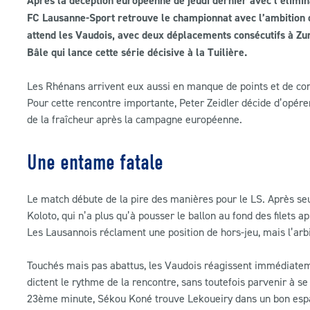
Après la déception européenne de jeudi dernier avec l’élim
FC Lausanne-Sport retrouve le championnat avec l’ambition 
attend les Vaudois, avec deux déplacements consécutifs à Zur
Bâle qui lance cette série décisive à la Tuilière.
Les Rhénans arrivent eux aussi en manque de points et de con
Pour cette rencontre importante, Peter Zeidler décide d’opér
de la fraîcheur après la campagne européenne.
Une entame fatale
Le match débute de la pire des manières pour le LS. Après se
Koloto, qui n’a plus qu’à pousser le ballon au fond des filets 
Les Lausannois réclament une position de hors-jeu, mais l’arbit
Touchés mais pas abattus, les Vaudois réagissent immédiateme
dictent le rythme de la rencontre, sans toutefois parvenir à 
23ème minute, Sékou Koné trouve Lekoueiry dans un bon espac