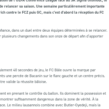
ination de l’UEFA Conference League face au SK Sigma Olomouc, le
de relancer sa saison. Une semaine particulièrement importante
ich contre le FCZ puis GC, mais c’est d’abord la réception du FC
fiance, dans un duel entre deux équipes déterminées à se relancer.
er plusieurs changements dans son onze de départ afin d’apporter
ulement 40 secondes de jeu, le FC Bâle ouvre la marque par
après une percée de Bacanin sur le flanc gauche et un centre précis.
re valide la réussite bâloise.
nt en prenant le contrôle du ballon. Ils dominent la possession et
se montrer suffisamment dangereux dans la zone de vérité. À la
e. Le milieu lausannois combine avec Butler-Oyedeji, mais la