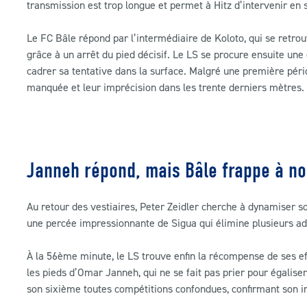
transmission est trop longue et permet à Hitz d’intervenir en s
Le FC Bâle répond par l’intermédiaire de Koloto, qui se retrou
grâce à un arrêt du pied décisif. Le LS se procure ensuite un
cadrer sa tentative dans la surface. Malgré une première pér
manquée et leur imprécision dans les trente derniers mètres.
Janneh répond, mais Bâle frappe à n
Au retour des vestiaires, Peter Zeidler cherche à dynamiser so
une percée impressionnante de Sigua qui élimine plusieurs a
À la 56ème minute, le LS trouve enfin la récompense de ses ef
les pieds d’Omar Janneh, qui ne se fait pas prier pour égalise
son sixième toutes compétitions confondues, confirmant son im