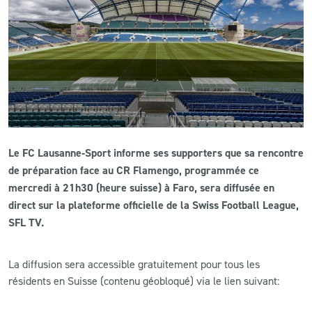
CLUB
CONTACT
ACTUALITÉS
LS E-SHOP
Le FC Lausanne‑Sport informe ses supporters que sa rencontre
L’APP DU LS
de préparation face au CR Flamengo, programmée ce
mercredi à 21h30 (heure suisse) à Faro, sera diffusée en
LS ACADEMY CAMPS
direct sur la plateforme officielle de la Swiss Football League,
SFL TV.
MATCH DES CELEBRITES
PRESSE ET MEDIAS
La diffusion sera accessible gratuitement pour tous les
résidents en Suisse (contenu géobloqué) via le lien suivant: