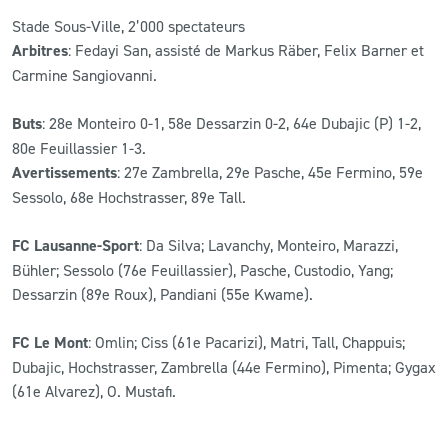
Stade Sous-Ville, 2’000 spectateurs
CLUB
Arbitres
: Fedayi San, assisté de Markus Räber, Felix Barner et
Carmine Sangiovanni.
CONTACT
Buts
: 28e Monteiro 0-1, 58e Dessarzin 0-2, 64e Dubajic (P) 1-2,
80e Feuillassier 1-3.
ACTUALITÉS
Avertissements
: 27e Zambrella, 29e Pasche, 45e Fermino, 59e
LS E-SHOP
Sessolo, 68e Hochstrasser, 89e Tall.
L’APP DU LS
FC Lausanne-Sport
: Da Silva; Lavanchy, Monteiro, Marazzi,
Bühler; Sessolo (76e Feuillassier), Pasche, Custodio, Yang;
LS ACADEMY CAMPS
Dessarzin (89e Roux), Pandiani (55e Kwame).
MATCH DES CELEBRITES
FC Le Mont
: Omlin; Ciss (61e Pacarizi), Matri, Tall, Chappuis;
PRESSE ET MEDIAS
Dubajic, Hochstrasser, Zambrella (44e Fermino), Pimenta; Gygax
(61e Alvarez), O. Mustafi.