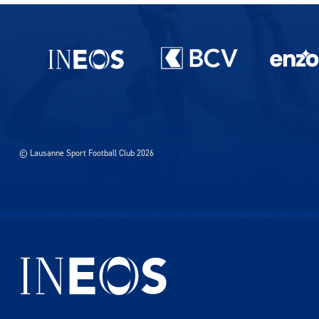
Partenaires du lausanne-Sport
© Lausanne Sport Football Club 2026