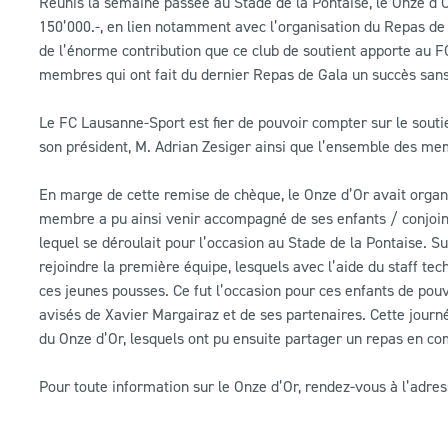
Réunis la semaine passée au Stade de la Pontaise, le Onze d’
150’000.-, en lien notamment avec l’organisation du Repas de
de l’énorme contribution que ce club de soutient apporte au F
membres qui ont fait du dernier Repas de Gala un succès san
Le FC Lausanne-Sport est fier de pouvoir compter sur le souti
son président, M. Adrian Zesiger ainsi que l’ensemble des mem
En marge de cette remise de chèque, le Onze d’Or avait organ
membre a pu ainsi venir accompagné de ses enfants / conjoint
lequel se déroulait pour l’occasion au Stade de la Pontaise. S
rejoindre la première équipe, lesquels avec l’aide du staff tech
ces jeunes pousses. Ce fut l’occasion pour ces enfants de pou
avisés de Xavier Margairaz et de ses partenaires. Cette journ
du Onze d’Or, lesquels ont pu ensuite partager un repas en co
Pour toute information sur le Onze d’Or, rendez-vous à l’adre