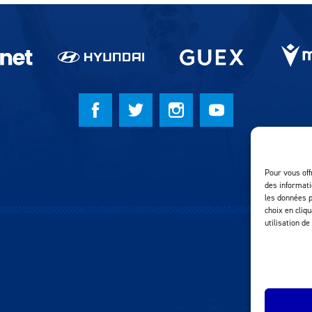
Pour vous off
des informati
les données p
choix en cliq
utilisation de