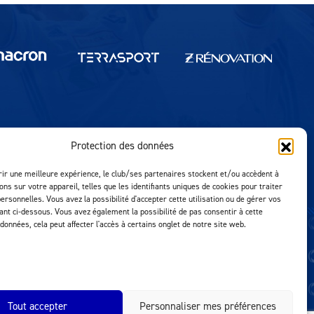
Protection des données
Réalisation MTM Agency
rir une meilleure expérience, le club/ses partenaires stockent et/ou accèdent à
ons sur votre appareil, telles que les identifiants uniques de cookies pour traiter
ersonnelles. Vous avez la possibilité d'accepter cette utilisation ou de gérer vos
uant ci-dessous. Vous avez également la possibilité de pas consentir à cette
 données, cela peut affecter l'accès à certains onglet de notre site web.
Tout accepter
Personnaliser mes préférences