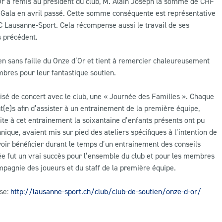
Or a remis au président du club, M. Alain Joseph la somme de CHF
 Gala en avril passé. Cette somme conséquente est représentative
C Lausanne-Sport. Cela récompense aussi le travail de ses
s précédent.
en sans faille du Onze d’Or et tient à remercier chaleureusement
bres pour leur fantastique soutien.
isé de concert avec le club, une « Journée des Familles ». Chaque
(e)s afin d’assister à un entrainement de la première équipe,
uite à cet entrainement la soixantaine d’enfants présents ont pu
nique, avaient mis sur pied des ateliers spécifiques à l’intention de
voir bénéficier durant le temps d’un entrainement des conseils
ée fut un vrai succès pour l’ensemble du club et pour les membres
mpagnie des joueurs et du staff de la première équipe.
sse:
http://lausanne-sport.ch/club/club-de-soutien/onze-d-or/