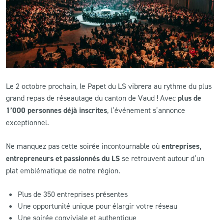
CLUB
CONTACT
ACTUALITÉS
Le 2 octobre prochain, le Papet du LS vibrera au rythme du plus
LS E-SHOP
grand repas de réseautage du canton de Vaud ! Avec
plus de
1’000 personnes déjà inscrites
, l’événement s’annonce
L’APP DU LS
exceptionnel.
LS ACADEMY CAMPS
Ne manquez pas cette soirée incontournable où
entreprises,
MATCH DES CELEBRITES
entrepreneurs et passionnés du LS
se retrouvent autour d’un
plat emblématique de notre région.
PRESSE ET MEDIAS
Plus de 350 entreprises présentes
Une opportunité unique pour élargir votre réseau
Une soirée conviviale et authentique