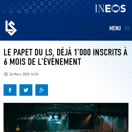
MENU
EQUIPES
LE PAPET DU LS, DÉJÀ 1’000 INSCRITS À
6 MOIS DE L’ÉVÉNEMENT
BILLETTERIE
26 Mars 2025 14:03
FANS
KIDS
BUSINESS
RESTAURATION