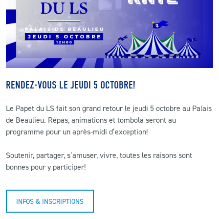
CLUB
CONTACT
ACTUALITÉS
RENDEZ-VOUS LE JEUDI 5 OCTOBRE!
LS E-SHOP
Le Papet du LS fait son grand retour le jeudi 5 octobre au Palais
L’APP DU LS
de Beaulieu. Repas, animations et tombola seront au
programme pour un après-midi d’exception!
LS ACADEMY CAMPS
Soutenir, partager, s’amuser, vivre, toutes les raisons sont
MATCH DES CELEBRITES
bonnes pour y participer!
PRESSE ET MEDIAS
INFOS & INSCRIPTIONS