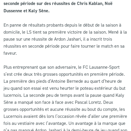
seconde période sur des réussites de Chris Kablan, Noë
Dussenne et Kaly Sène.
CLUB
En panne de résultats probants depuis le début de la saison à
CONTACT
domicile, le LS tient sa première victoire de la saison. Mené à la
pause sur une réussite de Ardon Jashari, il a inscrit trois
ACTUALITÉS
réussites en seconde période pour faire tourner le match en sa
faveur.
LS E-SHOP
Plus entreprenant que son adversaire, le FC Lausanne-Sport
L’APP DU LS
s’est crée deux très grosses opportunités en première période.
La première des pieds d’Antoine Bernede au quart d’heure de
LS ACADEMY CAMPS
jeu quand son essai est venu heurter le poteau extérieur du but
MATCH DES CELEBRITES
lucernois. La seconde peu de temps avant la pause quand Kaly
Sène a manqué son face à face avec Pascal Loretz. Deux
PRESSE ET MEDIAS
grosses opportunités et aucune réussite au bout du compte, les
Lucernois avaient dès lors l’occasion rêvée d’aller une première
fois au vestiaire avec l’avantage. Un avantage à la marque que
n’a pas manqué Ardon Jashari à la demi-heure de jeu quand son