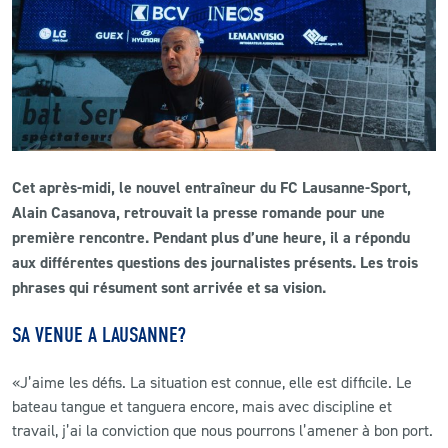
CLUB
CONTACT
ACTUALITÉS
Cet après-midi, le nouvel entraîneur du FC Lausanne-Sport,
LS E-SHOP
Alain Casanova, retrouvait la presse romande pour une
L’APP DU LS
première rencontre. Pendant plus d’une heure, il a répondu
aux différentes questions des journalistes présents. Les trois
LS ACADEMY CAMPS
phrases qui résument sont arrivée et sa vision.
MATCH DES CELEBRITES
SA VENUE A LAUSANNE?
PRESSE ET MEDIAS
«J’aime les défis. La situation est connue, elle est difficile. Le
bateau tangue et tanguera encore, mais avec discipline et
travail, j’ai la conviction que nous pourrons l’amener à bon port.