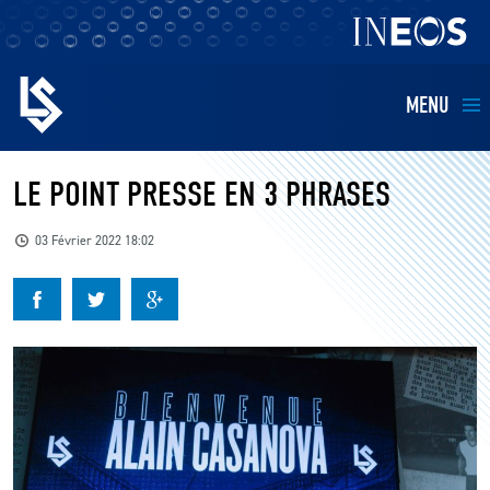
MENU
EQUIPES
LE POINT PRESSE EN 3 PHRASES
BILLETTERIE
03 Février 2022 18:02
FANS
KIDS
BUSINESS
RESTAURATION