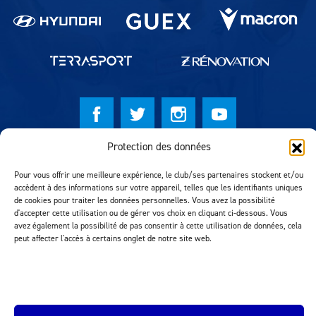
Protection des données
© Lausanne Sport Football Club 2026
Pour vous offrir une meilleure expérience, le club/ses partenaires stockent et/ou
Réalisation MTM Agency
accèdent à des informations sur votre appareil, telles que les identifiants uniques
de cookies pour traiter les données personnelles. Vous avez la possibilité
d'accepter cette utilisation ou de gérer vos choix en cliquant ci-dessous. Vous
avez également la possibilité de pas consentir à cette utilisation de données, cela
peut affecter l'accès à certains onglet de notre site web.