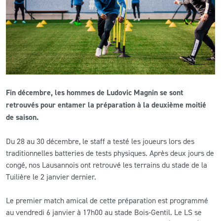
CLUB
CONTACT
ACTUALITÉS
Fin décembre, les hommes de Ludovic Magnin se sont
LS E-SHOP
retrouvés pour entamer la préparation à la deuxième moitié
L’APP DU LS
de saison.
LS ACADEMY CAMPS
Du 28 au 30 décembre, le staff a testé les joueurs lors des
traditionnelles batteries de tests physiques. Après deux jours de
MATCH DES CELEBRITES
congé, nos Lausannois ont retrouvé les terrains du stade de la
Tuilière le 2 janvier dernier.
PRESSE ET MEDIAS
Le premier match amical de cette préparation est programmé
au vendredi 6 janvier à 17h00 au stade Bois-Gentil. Le LS se