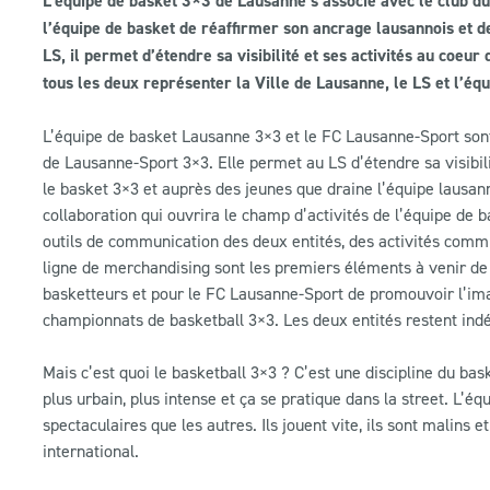
L’équipe de basket 3×3 de Lausanne s’associe avec le club d
l’équipe de basket de réaffirmer son ancrage lausannois et d
LS, il permet d’étendre sa visibilité et ses activités au coe
tous les deux représenter la Ville de Lausanne, le LS et l’
L’équipe de basket Lausanne 3×3 et le FC Lausanne-Sport sont
de Lausanne-Sport 3×3. Elle permet au LS d’étendre sa visibi
le basket 3×3 et auprès des jeunes que draine l’équipe lausann
collaboration qui ouvrira le champ d’activités de l’équipe de
outils de communication des deux entités, des activités com
ligne de merchandising sont les premiers éléments à venir de 
basketteurs et pour le FC Lausanne-Sport de promouvoir l’image
championnats de basketball 3×3. Les deux entités restent ind
Mais c’est quoi le basketball 3×3 ? C’est une discipline du bask
plus urbain, plus intense et ça se pratique dans la street. L’éq
spectaculaires que les autres. Ils jouent vite, ils sont malins et 
international.