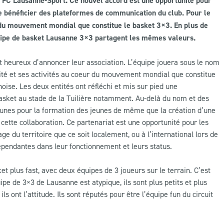
u FC Lausanne-Sport. Ce nouvel accord est une opportunité pour
e bénéficier des plateformes de communication du club. Pour le
ur du mouvement mondial que constitue le basket 3×3. En plus de
équipe de basket Lausanne 3×3 partagent les mêmes valeurs.
 heureux d’annoncer leur association. L’équipe jouera sous le nom
lité et ses activités au coeur du mouvement mondial que constitue
oise. Les deux entités ont réfléchi et mis sur pied une
 basket au stade de la Tuilière notamment. Au-delà du nom et des
munes pour la formation des jeunes de même que la création d’une
cette collaboration. Ce partenariat est une opportunité pour les
 du territoire que ce soit localement, ou à l’international lors de
épendantes dans leur fonctionnement et leurs status.
et plus fast, avec deux équipes de 3 joueurs sur le terrain. C’est
uipe de 3×3 de Lausanne est atypique, ils sont plus petits et plus
ils ont l’attitude. Ils sont réputés pour être l’équipe fun du circuit