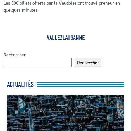
Les 500 billets offerts par la Vaudoise ont trouvé preneur en
quelques minutes.
CLUB
CONTACT
#ALLEZLAUSANNE
ACTUALITÉS
Rechercher
LS E-SHOP
Rechercher
L’APP DU LS
LS ACADEMY CAMPS
ACTUALITÉS
MATCH DES CELEBRITES
PRESSE ET MEDIAS