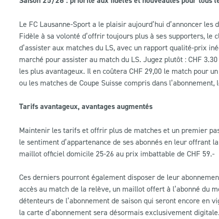
Saison 25/26 : priorité aux fidèles et nouveautés pour tous l
Le FC Lausanne-Sport a le plaisir aujourd’hui d’annoncer le
Fidèle à sa volonté d’offrir toujours plus à ses supporters, l
d’assister aux matches du LS, avec un rapport qualité-prix in
marché pour assister au match du LS. Jugez plutôt : CHF 3.30 
les plus avantageux. Il en coûtera CHF 29,00 le match pour un 
ou les matches de Coupe Suisse compris dans l’abonnement, 
Tarifs avantageux, avantages augmentés
Maintenir les tarifs et offrir plus de matches et un premier 
le sentiment d’appartenance de ses abonnés en leur offrant la
maillot officiel domicile 25-26 au prix imbattable de CHF 59.-
Ces derniers pourront également disposer de leur abonnement 
accès au match de la relève, un maillot offert à l’abonné du mo
détenteurs de l’abonnement de saison qui seront encore en vi
la carte d’abonnement sera désormais exclusivement digitale.