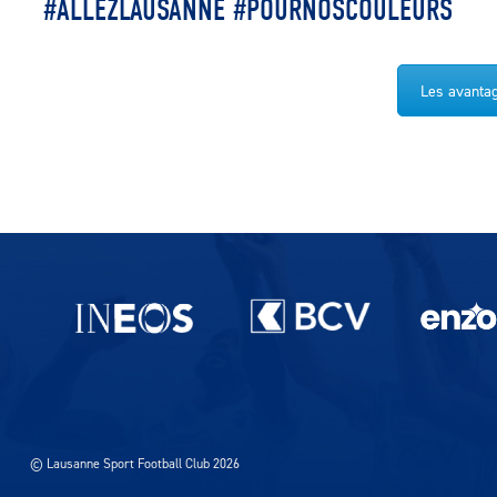
#ALLEZLAUSANNE #POURNOSCOULEURS
Les avantag
Partenaires du lausanne-Sport
© Lausanne Sport Football Club 2026