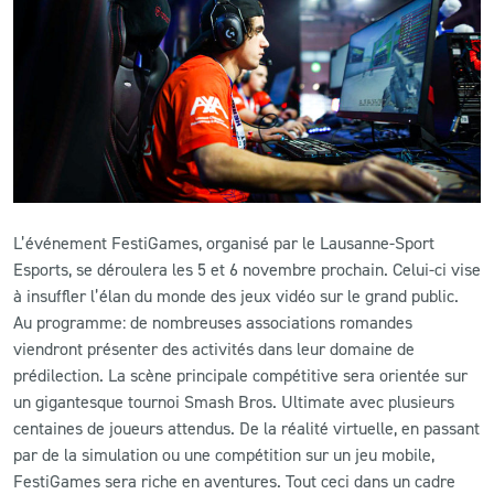
CLUB
CONTACT
ACTUALITÉS
LS E-SHOP
L’événement FestiGames, organisé par le Lausanne-Sport
L’APP DU LS
Esports, se déroulera les 5 et 6 novembre prochain. Celui-ci vise
à insuffler l’élan du monde des jeux vidéo sur le grand public.
LS ACADEMY CAMPS
Au programme: de nombreuses associations romandes
viendront présenter des activités dans leur domaine de
MATCH DES CELEBRITES
prédilection. La scène principale compétitive sera orientée sur
PRESSE ET MEDIAS
un gigantesque tournoi Smash Bros. Ultimate avec plusieurs
centaines de joueurs attendus. De la réalité virtuelle, en passant
par de la simulation ou une compétition sur un jeu mobile,
FestiGames sera riche en aventures. Tout ceci dans un cadre