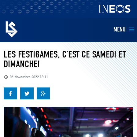
MENU
EQUIPES
LES FESTIGAMES, C’EST CE SAMEDI ET
DIMANCHE!
BILLETTERIE
04 Novembre 2022 18:11
FANS
KIDS
BUSINESS
RESTAURATION