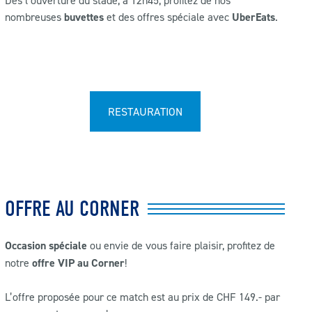
Dès l’ouverture du stade, à 12h45, profitez de nos
nombreuses
buvettes
et des offres spéciale avec
UberEats
.
RESTAURATION
OFFRE AU CORNER
Occasion spéciale
ou envie de vous faire plaisir, profitez de
notre
offre VIP au Corner
!
L’offre proposée pour ce match est au prix de CHF 149.- par