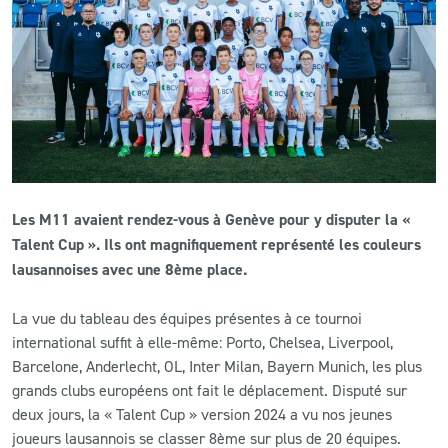
CLUB
CONTACT
ACTUALITÉS
LS E-SHOP
Les M11 avaient rendez-vous à Genève pour y disputer la «
L’APP DU LS
Talent Cup ». Ils ont magnifiquement représenté les couleurs
lausannoises avec une 8ème place.
LS ACADEMY CAMPS
La vue du tableau des équipes présentes à ce tournoi
MATCH DES CELEBRITES
international suffit à elle-même: Porto, Chelsea, Liverpool,
PRESSE ET MEDIAS
Barcelone, Anderlecht, OL, Inter Milan, Bayern Munich, les plus
grands clubs européens ont fait le déplacement. Disputé sur
deux jours, la « Talent Cup » version 2024 a vu nos jeunes
joueurs lausannois se classer 8ème sur plus de 20 équipes.