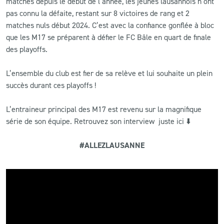
matches depuis le début de l’année, les jeunes lausannois n’ont
pas connu la défaite, restant sur 8 victoires de rang et 2
matches nuls début 2024. C’est avec la confiance gonflée à bloc
que les M17 se préparent à défier le FC Bâle en quart de finale
des playoffs.
L’ensemble du club est fier de sa relève et lui souhaite un plein
succès durant ces playoffs !
L’entraineur principal des M17 est revenu sur la magnifique
série de son équipe. Retrouvez son interview juste ici ⬇️
#ALLEZLAUSANNE