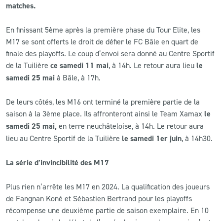
matches.
CLUB
En finissant 5ème après la première phase du Tour Elite, les
M17 se sont offerts le droit de défier le FC Bâle en quart de
CONTACT
finale des playoffs. Le coup d’envoi sera donné au Centre Sportif
de la Tuilière
ce samedi 11 mai
, à 14h. Le retour aura lieu
le
ACTUALITÉS
samedi 25 mai
à Bâle, à 17h.
LS E-SHOP
De leurs côtés, les M16 ont terminé la première partie de la
saison à la 3ème place. Ils affronteront ainsi le Team Xamax
le
L’APP DU LS
samedi 25 mai,
en terre neuchâteloise, à 14h. Le retour aura
LS ACADEMY CAMPS
lieu au Centre Sportif de la Tuilière
le samedi 1er juin
, à 14h30.
MATCH DES CELEBRITES
La série d’invincibilité des M17
PRESSE ET MEDIAS
Plus rien n’arrête les M17 en 2024. La qualification des joueurs
de Fangnan Koné et Sébastien Bertrand pour les playoffs
récompense une deuxième partie de saison exemplaire. En 10