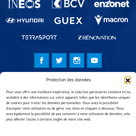
© Lausanne Sport Football Club 2026
Protection des données
Réalisation MTM Agency
Pour vous offrir une meilleure expérience, le club/ses partenaires stockent et/ou
accèdent à des informations sur votre appareil, telles que les identifiants uniques
de cookies pour traiter les données personnelles. Vous avez la possibilité
d'accepter cette utilisation ou de gérer vos choix en cliquant ci-dessous. Vous
avez également la possibilité de pas consentir à cette utilisation de données, cela
peut affecter l'accès à certains onglet de notre site web.