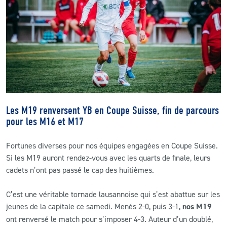
CLUB
CONTACT
ACTUALITÉS
LS E-SHOP
Les M19 renversent YB en Coupe Suisse, fin de parcours
L’APP DU LS
pour les M16 et M17
LS ACADEMY CAMPS
Fortunes diverses pour nos équipes engagées en Coupe Suisse.
Si les M19 auront rendez-vous avec les quarts de finale, leurs
MATCH DES CELEBRITES
cadets n’ont pas passé le cap des huitièmes.
PRESSE ET MEDIAS
C’est une véritable tornade lausannoise qui s’est abattue sur les
jeunes de la capitale ce samedi. Menés 2-0, puis 3-1,
nos M19
ont renversé le match pour s’imposer 4-3. Auteur d’un doublé,