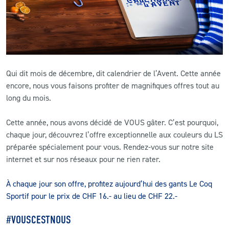
CLUB
CONTACT
Qui dit mois de décembre, dit calendrier de l’Avent. Cette année
ACTUALITÉS
encore, nous vous faisons profiter de magnifiques offres tout au
long du mois.
LS E-SHOP
L’APP DU LS
Cette année, nous avons décidé de VOUS gâter. C’est pourquoi,
chaque jour, découvrez l’offre exceptionnelle aux couleurs du LS
LS ACADEMY CAMPS
préparée spécialement pour vous. Rendez-vous sur notre site
internet et sur nos réseaux pour ne rien rater.
MATCH DES CELEBRITES
À chaque jour son offre, profitez aujourd’hui des gants Le Coq
PRESSE ET MEDIAS
Sportif pour le prix de CHF 16.- au lieu de CHF 22.-
#VOUSCESTNOUS