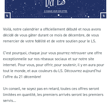
CLUB
CONTACT
Voilà, notre calendrier a officiellement débuté et nous avons
décidé de vous gâter durant ce mois de décembre, de vous
ACTUALITÉS
remercier de votre fidélité et de votre soutien pour le LS.
LS E-SHOP
C’est pourquoi, chaque jour vous pourrez retrouver une offre
exceptionnelle sur nos réseaux sociaux et sur notre site
L’APP DU LS
internet. Pour vous, pour offrir, pour soutenir, il y en aura pour
LS ACADEMY CAMPS
tout le monde, et aux couleurs du LS. Découvrez aujourd’hui
l’offre du 21 décembre!
MATCH DES CELEBRITES
Un conseil, ne soyez pas en retard, toutes ces offres seront
PRESSE ET MEDIAS
limitées en quantité, les premiers arrivés seront les premiers
servis…